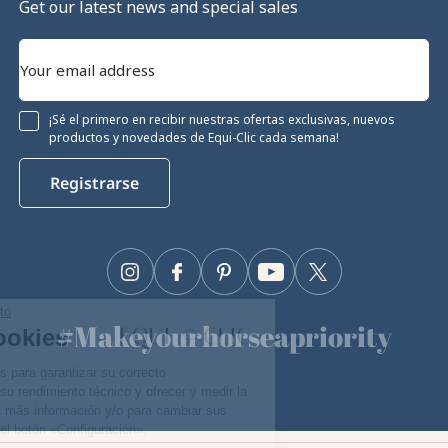
Get our latest news and special sales
¡Sé el primero en recibir nuestras ofertas exclusivas, nuevos
productos y novedades de Equi-Clic cada semana!
Registrarse
Instagram
Facebook
Pinterest
YouTube
Twitter
Continúa sin consentimiento
#Makeyourhorseapriority
Gestión de cookies
🫶
Nuestro sitio utiliza cookies para garantizar su correcto
funcionamiento, optimizar su rendimiento técnico y ofrecer y medir la
publicidad pertinente. Para más información y/o para cambiar sus
preferencias, haga clic en el botón «Configuración».