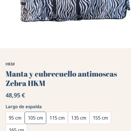
HKM
Manta y cubrecuello antimoscas
Zebra HKM
48,95 €
Largo de espalda
95 cm
105 cm
115 cm
135 cm
155 cm
165 cm