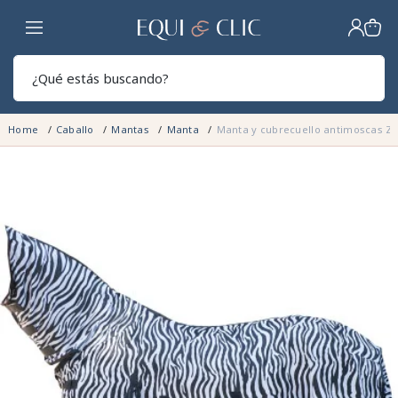
Hogar
Sear
Home
Caballo
Mantas
Manta
Manta y cubrecuello antimoscas Z