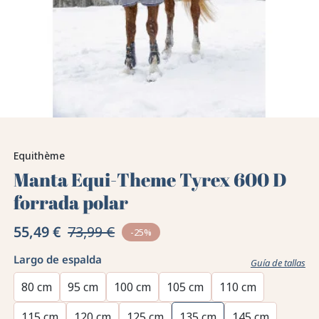
Equithème
Manta Equi-Theme Tyrex 600 D
forrada polar
55,49 €
73,99 €
-25%
Largo de espalda
Guía de tallas
80 cm
95 cm
100 cm
105 cm
110 cm
115 cm
120 cm
125 cm
135 cm
145 cm