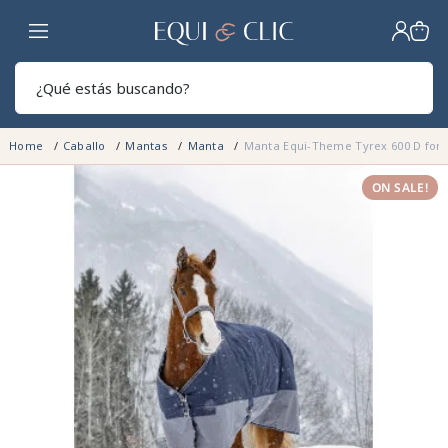
Hogar
Sear
Home
Caballo
Mantas
Manta
Manta Equi-Theme Tyrex 600 D forr
ON SALE!