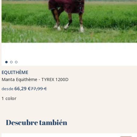
EQUITHÈME
Manta Equithème - TYREX 1200D
66,29 €
77,99 €
desde
1 color
Descubre también 🌻