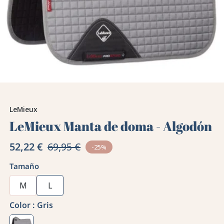
LeMieux
LeMieux Manta de doma - Algodón
52,22 €
69,95 €
-25%
Tamaño
M
L
Color :
Gris