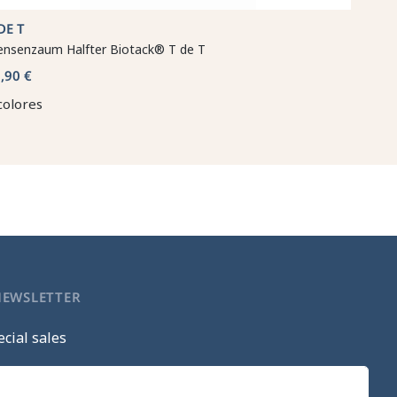
DE T
ensenzaum Halfter Biotack® T de T
,90 €
colores
NEWSLETTER
cial sales