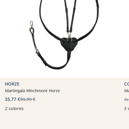
HORZE
C
Martingala Winchmore Horze
Ma
35,77 €
59,99 €
de
2 colores
3 