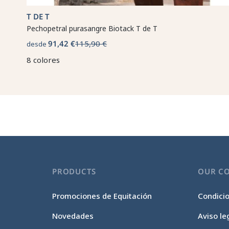
T DE T
Pechopetral purasangre Biotack T de T
91,42 €
115,90 €
desde
8 colores
PRODUCTS
OUR C
Promociones de Equitación
Condici
Novedades
Aviso le