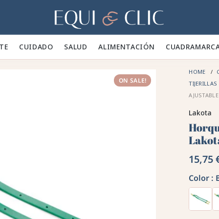
Hogar
TE 👕
CUIDADO 🪮
SALUD ✨
ALIMENTACIÓN 🥕
CUADRA
MARC
HOME
ON SALE!
TIJERILLAS
AJUSTABLE
Lakota
Horqu
Lakot
15,75 
Color :