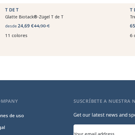
T DE T
T 
Glatte Biotack®-Zügel T de T
Tr
24,69 €
44,90 €
65
desde
11 colores
6 
OMPANY
SUSCRÍBETE A NUESTRA 
Get our latest news and spe
ones de uso
gal