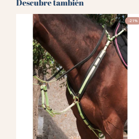
Descubre también 🌻
-21%