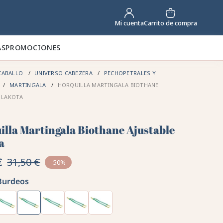
Carrito de compra
Mi cuenta
AS
PROMOCIONES
CABALLO
UNIVERSO CABEZERA
PECHOPETRALES Y
MARTINGALA
HORQUILLA MARTINGALA BIOTHANE
 LAKOTA
illa Martingala Biothane Ajustable
a
€
31,50 €
-50%
Burdeos