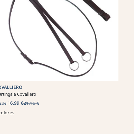
OVALLIERO
rtingala Covalliero
16,99 €
21,16 €
sde
colores