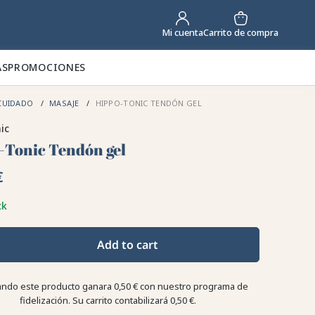
Carrito de compra
Mi cuenta
AS
PROMOCIONES
CUIDADO
MASAJE
HIPPO-TONIC TENDÓN GEL
ic
-Tonic Tendón gel
€
ck
Add to cart
ndo este producto ganara
0,50 €
con nuestro programa de
fidelización. Su carrito contabilizará
0,50 €
.