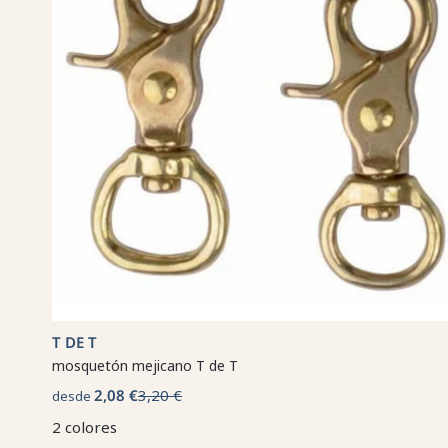
T DE T
mosquetón mejicano T de T
2,08 €
3,20 €
desde
2 colores