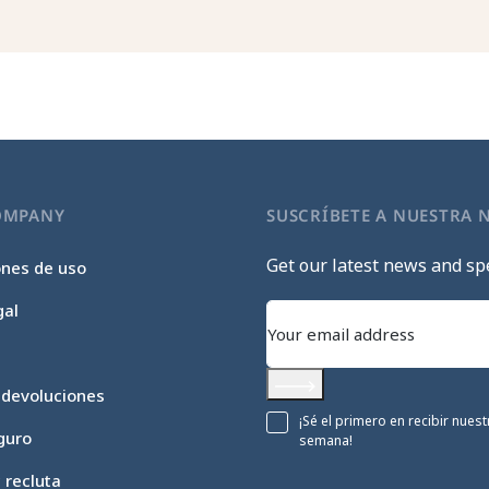
OMPANY
SUSCRÍBETE A NUESTRA 
Get our latest news and spe
ones de uso
gal
 devoluciones
Subscribe
¡Sé el primero en recibir nue
guro
semana!
c recluta