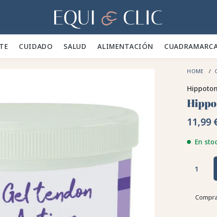
Hogar
TE 👕
CUIDADO 🪮
SALUD ✨
ALIMENTACIÓN 🥕
CUADRA
MARC
HOME
Hippoton
Hippo
11,99 
En sto
Compra