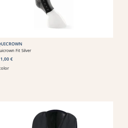
QUICROWN
uicrown Fit Silver
1,00 €
color