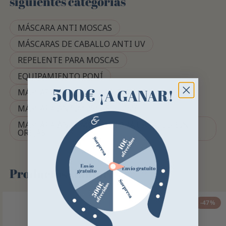
siguientes categorías
MÁSCARA ANTI MOSCAS
MÁSCARAS DE CABALLO ANTI UV
REPELENTE PARA MOSCAS
EQUIPAMIENTO PONÍ
500€
¡A GANAR!
MÁSCARA ANTI-MOSCAS PARA PONY
MÁSCARA ANTIMOSCAS HORZE
MÁSCARA ANTI-MOSCAS PARA CABALLO SIN
OREJAS
Productos similares
-47%