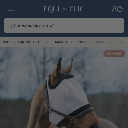
Hogar
Sear
Home
Caballo
Insectos
Máscara anti moscas
Máscara antimosca
ON SALE!