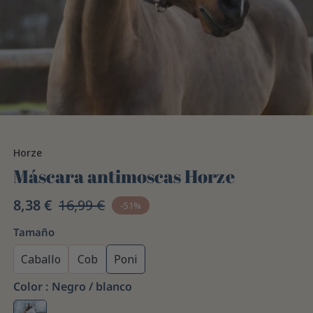
Horze
Máscara antimoscas Horze
8,38 €
16,99 €
-51%
Tamaño
Caballo
Cob
Poni
Color :
Negro / blanco