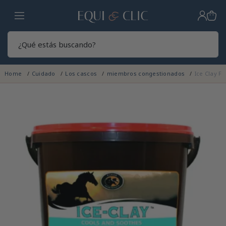
Hogar
Sear
Home
Cuidado
Los cascos
miembros congestionados
Ice Clay F