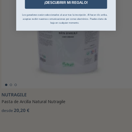
¡DESCUBRIR MI REGALO!
Los ganadores serán seleccionados al azar tras la inscripción. Al hacer clic arriba,
aceptas recibir nuestras comunicaciones por correo electrónico. Puedes darte de
baja en cualquier momento.
NUTRAGILE
Pasta de Arcilla Natural Nutragile
20,20 €
desde