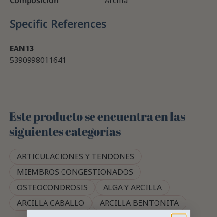
Composición
Arcilla
Specific References
EAN13
5390998011641
Este producto se encuentra en las
siguientes categorías
ARTICULACIONES Y TENDONES
MIEMBROS CONGESTIONADOS
OSTEOCONDROSIS
ALGA Y ARCILLA
ARCILLA CABALLO
ARCILLA BENTONITA