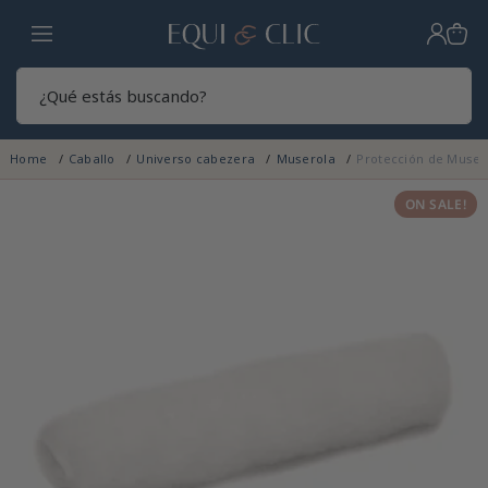
Hogar
Sear
Home
Caballo
Universo cabezera
Muserola
Protección de Musero
ON SALE!