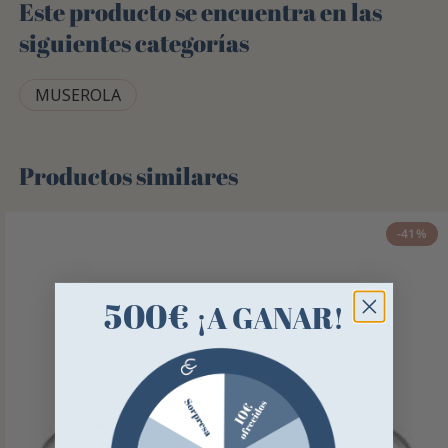
Este producto se encuentra en las
siguientes categorías
MUSEROLA
Productos similares
-41%
500€
¡A GANAR!