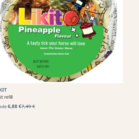
KIT
it refill
6,88 €
7,49 €
sde