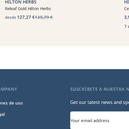
HILTON HERBS
H
Releaf Gold Hilton Herbs
Ce
127,27 €
135,79 €
3,
desde
7 
OMPANY
SUSCRÍBETE A NUESTRA 
Get our latest news and spe
ones de uso
gal