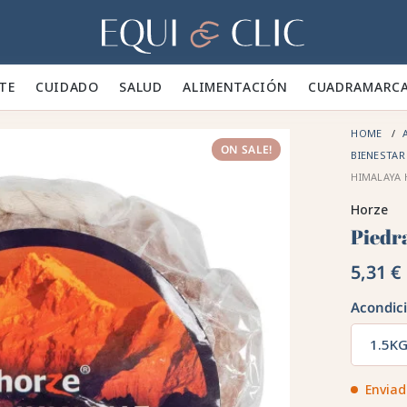
Hogar
TE 👕
CUIDADO 🪮
SALUD ✨
ALIMENTACIÓN 🥕
CUADRA
MARC
HOME
ON SALE!
BIENESTA
HIMALAYA
Horze
Piedra
5,31 €
Acondic
1.5K
Enviad