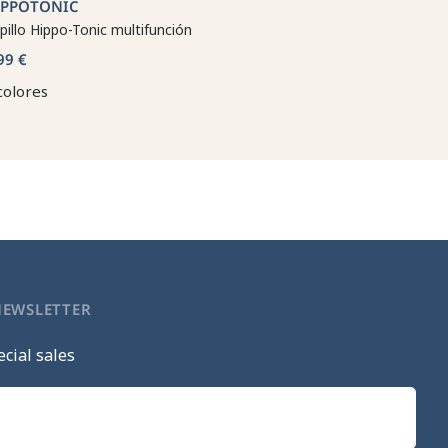
IPPOTONIC
pillo Hippo-Tonic multifunción
99 €
colores
NEWSLETTER
cial sales