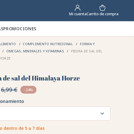
Carrito de compra
Mi cuenta
AS
PROMOCIONES
ALIMENTO
COMPLEMENTO NUTRICIONAL
FORMA Y
R
OMEGAS, MINERALES Y VITAMINAS
PIEDRA DE SAL DEL
 HORZE
 de sal del Himalaya Horze
6,99 €
-24%
ionamiento
G
o dentro de 5 a 7 días