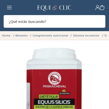
Hogar
Sear
Home
Alimento
Complemento nutricional
Sístema locomotor
Oso