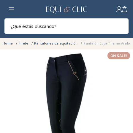
Hogar
Sear
Home
Jinete
Pantalones de equitación
Pantalón Equi-Theme Arabe
ON SALE!