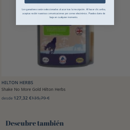
Los ganadores serán seleccionados al azar tras la inscripción. Al hacer clic arriba,
aceptas recibir nuestras comunicaciones por correo electrónico. Puedes darte de
baja en cualquier momento.
HILTON HERBS
Shake No More Gold Hilton Herbs
127,32 €
135,79 €
desde
Descubre también 🌻