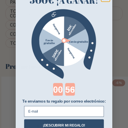
¡A GANAR!
PARA EL CONCURSO RESPIRAR
TOS Y PATOLOGÍAS RESPIRATORIAS
COMPLEMENTOS
CONFORT RESPIRATORIO COMPLEMENTO
CONFORT RESPIRATORIO
TOS Y PATOLOGÍAS RESPIRATORIAS
Productos similares
-6%
Countdown ends in:
Te enviamos tu regalo por correo electrónico:
E-mail
¡DESCUBRIR MI REGALO!