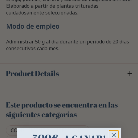
Elaborado a partir de plantas trituradas
cuidadosamente seleccionadas.
Modo de empleo
Administrar 50 g al día durante un período de 20 días
consecutivos cada mes.
Product Details
Este producto se encuentra en las
siguientes categorías
COMPLEMENTO NUTRICIONAL
500€