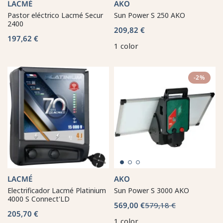
LACMÉ
AKO
Pastor eléctrico Lacmé Secur
Sun Power S 250 AKO
2400
209,82 €
197,62 €
1 color
-2%
LACMÉ
AKO
Electrificador Lacmé Platinium
Sun Power S 3000 AKO
4000 S Connect'LD
569,00 €
579,18 €
205,70 €
1 color