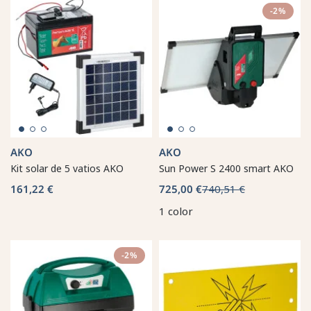
-2%
AKO
AKO
Kit solar de 5 vatios AKO
Sun Power S 2400 smart AKO
161,22 €
725,00 €
740,51 €
1 color
-2%