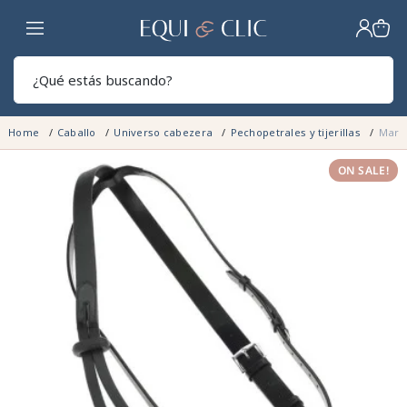
Hogar
Sear
Home
Caballo
Universo cabezera
Pechopetrales y tijerillas
Marti
ON SALE!