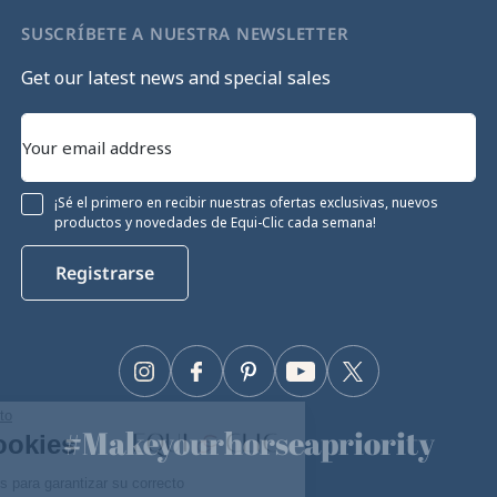
SUSCRÍBETE A NUESTRA NEWSLETTER
Get our latest news and special sales
¡Sé el primero en recibir nuestras ofertas exclusivas, nuevos
productos y novedades de Equi-Clic cada semana!
Registrarse
Instagram
Facebook
Pinterest
YouTube
Twitter
Continúa sin consentimiento
#Makeyourhorseapriority
Gestión de cookies
🫶
Nuestro sitio utiliza cookies para garantizar su correcto