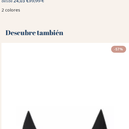
24,03 €
39,99 €
desde
2 colores
Descubre también 🌻
-57%