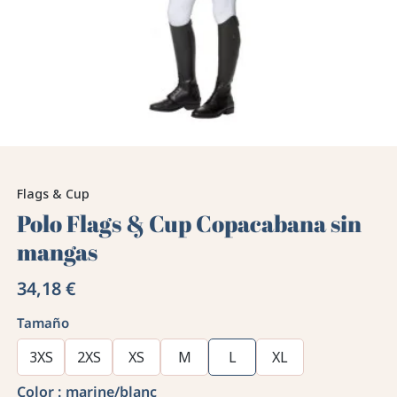
Flags & Cup
Polo Flags & Cup Copacabana sin
mangas
34,18 €
Tamaño
3XS
2XS
XS
M
L
XL
Color :
marine/blanc