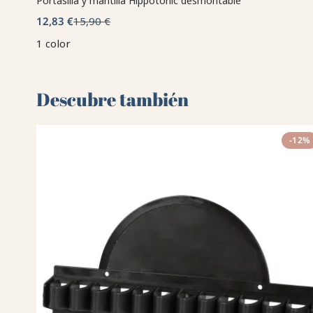
Portasilla y mantilla Hippotonic desmontable
12,83 €
15,90 €
1 color
Descubre también 🌻
-12%