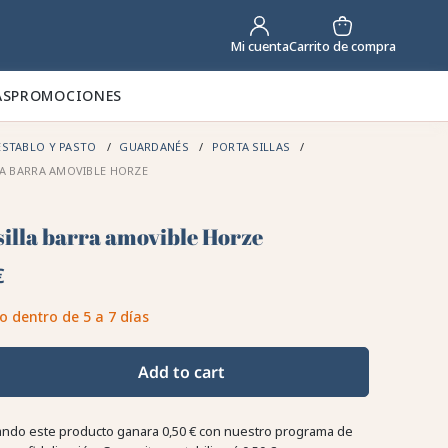
Carrito de compra
Mi cuenta
AS
PROMOCIONES
STABLO Y PASTO
GUARDANÉS
PORTA SILLAS
A BARRA AMOVIBLE HORZE
silla barra amovible Horze
€
o dentro de 5 a 7 días
Add to cart
ndo este producto ganara
0,50 €
con nuestro programa de