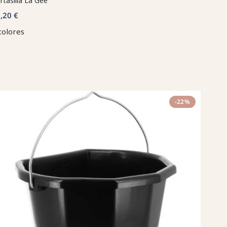
rtasilla La Gée
,20 €
colores
-22%