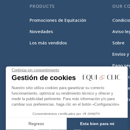
PRODUCTS
OUR C
Promociones de Equitación
Condici
Novedades
Aviso le
Los más vendidos
Sobre
Envíos y
Pago se
Continúa sin consentimiento
Gestión de cookies
Equi-Cli
Mapa del
Nuestro sitio utiliza cookies para garantizar su correcto
funcionamiento, optimizar su rendimiento técnico y ofrecer y
Contact
medir la publicidad pertinente. Para más información y/o para
cambiar sus preferencias, haga clic en el botón «Configuración».
Consentimientos certificados por
Regreso
Esta bien para mi