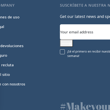
OMPANY
SUSCRÍBETE A NUESTRA 
Get our latest news and spe
ones de uso
gal
 devoluciones
Subscribe
¡Sé el primero en recibir nue
guro
semana!
c recluta
 sitio
e con nosotros
#Makeyour