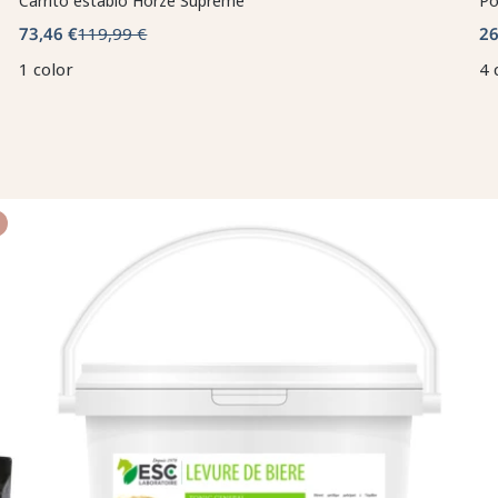
Carrito establo Horze Supreme
Po
73,46 €
119,99 €
26
1 color
4 