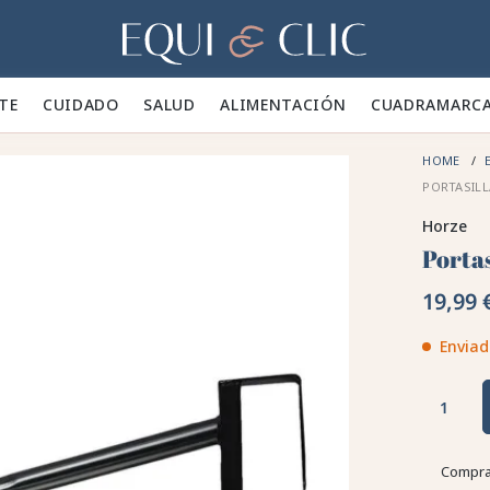
Hogar
TE 👕
CUIDADO 🪮
SALUD ✨
ALIMENTACIÓN 🥕
CUADRA
MARC
HOME
E
PORTASILL
Horze
Porta
19,99 
Enviad
Compra