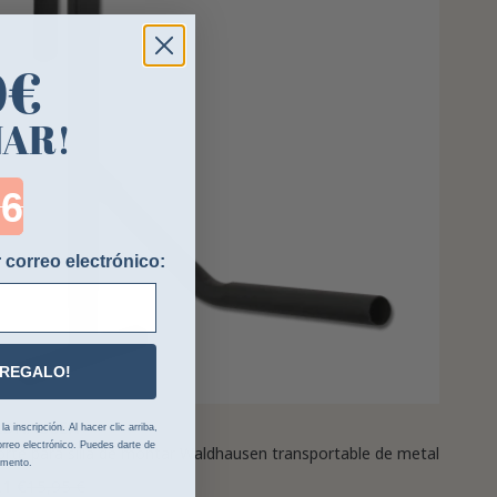
0€
NAR!
ntdown ends in:
 correo electrónico:
 REGALO!
LDHAUSEN
 inscripción. Al hacer clic arriba,
rreo electrónico. Puedes darte de
rte para silla de montar Waldhausen transportable de metal
omento.
21 €
15,95 €