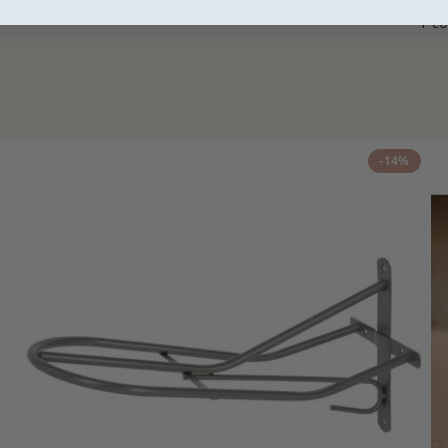
1 color
1 co
-14%