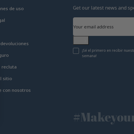
Get our latest news and spe
ones de uso
gal
 devoluciones
Subscribe
¡Sé el primero en recibir nue
guro
semana!
c recluta
 sitio
e con nosotros
#Makeyour
Opciones