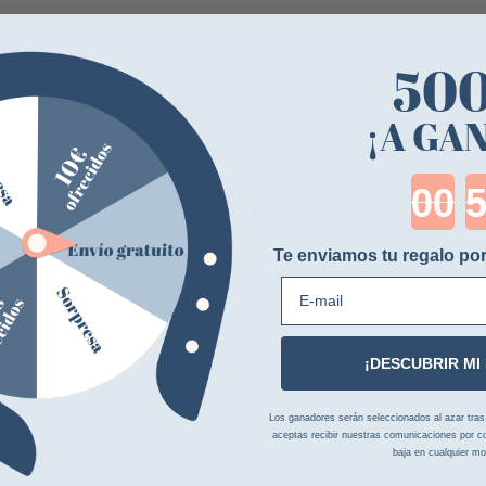
50
¡A GA
Cou
Te enviamos tu regalo por
E-mail
¡DESCUBRIR MI
HIPPOTONIC
WA
Los ganadores serán seleccionados al azar tras la
Portasilla y mantilla Hippotonic desmontable
aceptas recibir nuestras comunicaciones por co
Sopo
12,83 €
15,90 €
baja en cualquier m
13,