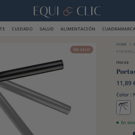
Hogar
TE 👕
CUIDADO 🪮
SALUD ✨
ALIMENTACIÓN 🥕
CUADRA
MARC
HOME
E
ON SALE!
PORTASILL
Horze
Portas
11,89 
Color :
En sto