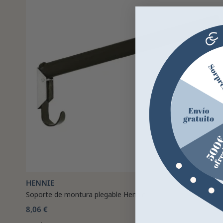
HENNIE
Soporte de montura plegable Hennie
8,06 €