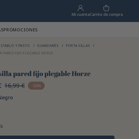
Carrito de compra
Mi cuenta
AS
PROMOCIONES
STABLO Y PASTO
GUARDANÉS
PORTA SILLAS
A PARED FIJO PLEGABLE HORZE
illa pared fijo plegable Horze
€
16,99 €
-30%
Negro
ck