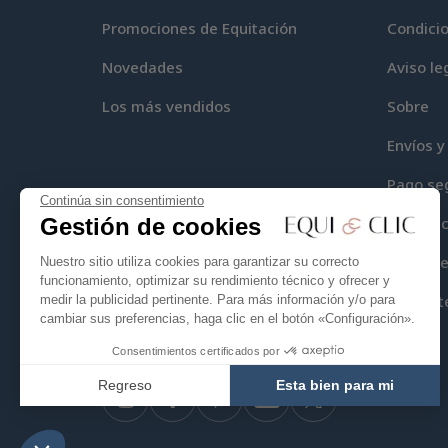
Promociones de Equitación
Condici
Novedades
Aviso le
Los más vendidos
Sobre
Envíos y
Pago se
Continúa sin consentimiento
Gestión de cookies
Equi-Cli
Mapa del
Nuestro sitio utiliza cookies para garantizar su correcto
funcionamiento, optimizar su rendimiento técnico y ofrecer y
Contact
medir la publicidad pertinente. Para más información y/o para
cambiar sus preferencias, haga clic en el botón «Configuración».
Consentimientos certificados por
Regreso
Esta bien para mi
Instagram
Facebook
Pinterest
YouTube
Twitter
Axeptio consent
Plataforma de Gestión de Consentimiento: Personaliza tus 