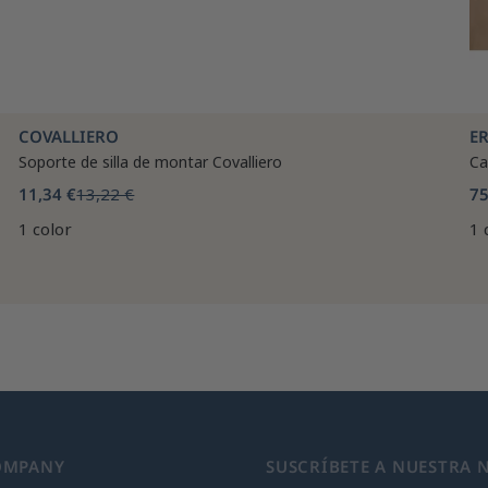
COVALLIERO
E
Soporte de silla de montar Covalliero
Ca
11,34 €
13,22 €
75
1 color
1 
OMPANY
SUSCRÍBETE A NUESTRA 