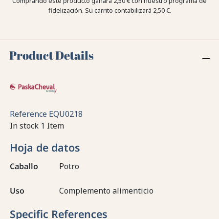
Comprando este producto ganara
2,50 €
con nuestro programa de
fidelización. Su carrito contabilizará
2,50 €
.
Product Details
Reference
EQU0218
In stock
1 Item
Hoja de datos
Caballo
Potro
Uso
Complemento alimenticio
Specific References