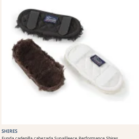
SHIRES
Funda cadenilla cabezada SupaFleece Performance Shires