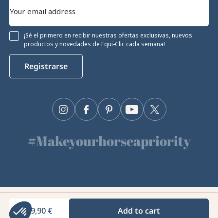
¡Sé el primero en recibir nuestras ofertas exclusivas, nuevos
productos y novedades de Equi-Clic cada semana!
Registrarse
Instagram
Facebook
Pinterest
YouTube
Twitter
#Makeyourhorseapriority
🫶
Equiclic © 2026
59,90 €
Add to cart
Gestión de cookies