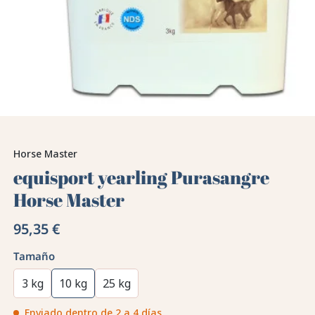
Horse Master
equisport yearling Purasangre
Horse Master
95,35 €
Tamaño
3 kg
10 kg
25 kg
Enviado dentro de 2 a 4 días