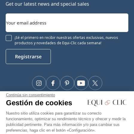
Get our latest news and special sales
¡Sé el primero en recibir nuestras ofertas exclusivas, nuevos
productos y novedades de Equi-Clic cada semana!
Registrarse
Instagram
Facebook
Pinterest
YouTube
Twitter
Continúa sin consentimiento
#Makeyourhorseapriority
Gestión de cookies
🫶
Nuestro sitio utiliza cookies para garantizar su correcto
funcionamiento, optimizar su rendimiento técnico y ofrecer y medir la
publicidad pertinente. Para más información y/o para cambiar sus
preferencias, haga clic en el botón «Configuración».