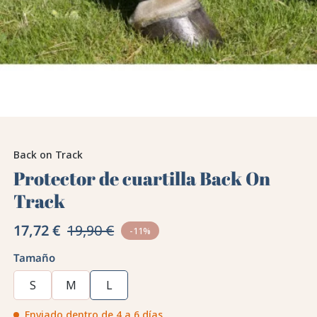
Back on Track
Protector de cuartilla Back On
Track
17,72 €
19,90 €
-11%
Tamaño
S
M
L
Enviado dentro de 4 a 6 días