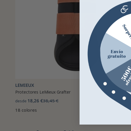
LEMIEUX
Protectores LeMieux Grafter
18,26 €
38,45 €
desde
18 colores