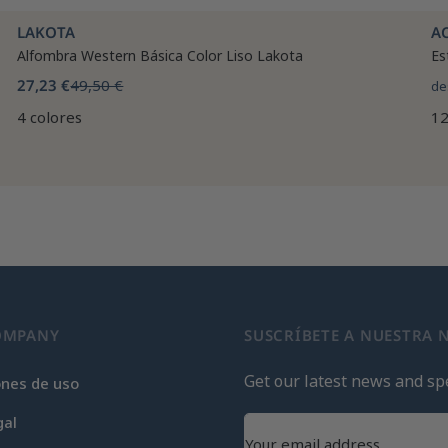
LAKOTA
A
Alfombra Western Básica Color Liso Lakota
Es
27,23 €
49,50 €
de
4 colores
12
OMPANY
SUSCRÍBETE A NUESTRA 
Get our latest news and spe
ones de uso
gal