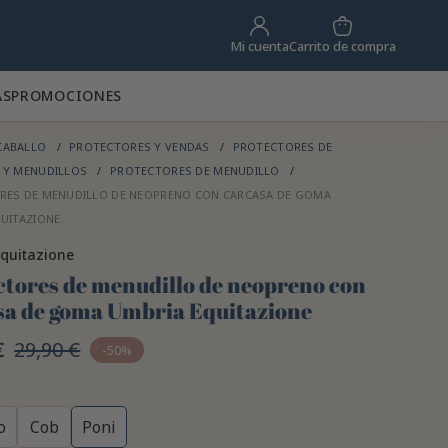
Carrito de compra
Mi cuenta
AS
PROMOCIONES
CABALLO
PROTECTORES Y VENDAS
PROTECTORES DE
 Y MENUDILLOS
PROTECTORES DE MENUDILLO
RES DE MENUDILLO DE NEOPRENO CON CARCASA DE GOMA
UITAZIONE
quitazione
ctores de menudillo de neopreno con
sa de goma Umbria Equitazione
€
29,90 €
-50%
o
Cob
Poni