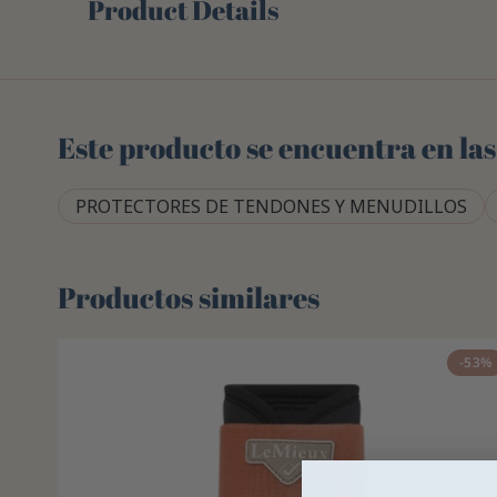
Product Details
Este producto se encuentra en las
PROTECTORES DE TENDONES Y MENUDILLOS
Productos similares
-53%