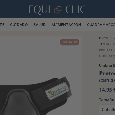
Hogar
TE 👕
CUIDADO 🪮
SALUD ✨
ALIMENTACIÓN 🥕
CUADRA
MARC
HOME
ON SALE!
TENDONES
PROTECTO
UMBRIA EQ
Umbria E
Prote
carca
14,95 
Tamaño
Caball