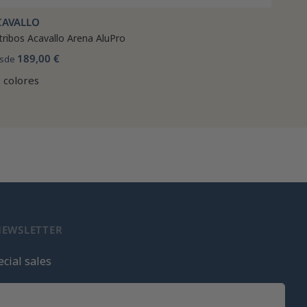
CAVALLO
tribos Acavallo Arena AluPro
189,00 €
sde
 colores
NEWSLETTER
cial sales