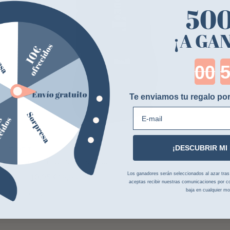
50
¡A GA
Cou
Te enviamos tu regalo por
E-mail
¡DESCUBRIR MI
T DE T
H
Protector tendones First T de T
Pr
Los ganadores serán seleccionados al azar tras la
10,95 €
19,90 €
8,
desde
aceptas recibir nuestras comunicaciones por co
baja en cualquier m
9 colores
8 