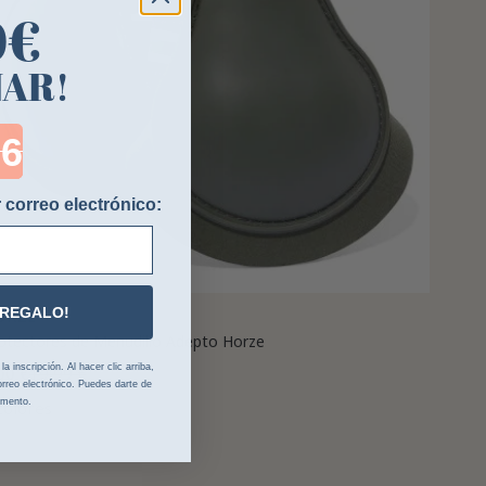
0€
NAR!
ntdown ends in:
 correo electrónico:
 REGALO!
ORZE
otectores de Menudillo Adepto Horze
 inscripción. Al hacer clic arriba,
00 €
19,99 €
rreo electrónico. Puedes darte de
omento.
colores