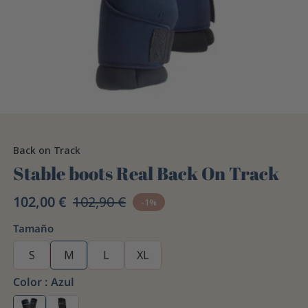
Back on Track
Stable boots Real Back On Track
102,00 €
102,90 €
-1%
Tamaño
S
M
L
XL
Color :
Azul