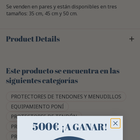
Se venden en pares y están disponibles en tres
tamaños: 35 cm, 45 cm y 50 cm.
Product Details
Este producto se encuentra en las
siguientes categorías
PROTECTORES DE TENDONES Y MENUDILLOS
EQUIPAMIENTO PONÍ
PROTECTORES DE TENDÓN
500€
¡A GANAR!
PROTECTORES PONÍ
PROTECTORES BACK ON TRACK