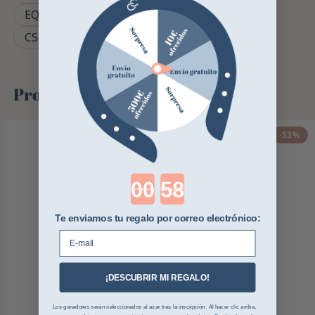
EQUIPAMIENTO PARA CABALLO DEL TIRO
CSO
Productos similares
-53%
Countdown ends in:
Te enviamos tu regalo por correo electrónico:
E-mail
¡DESCUBRIR MI REGALO!
Los ganadores serán seleccionados al azar tras la inscripción. Al hacer clic arriba,