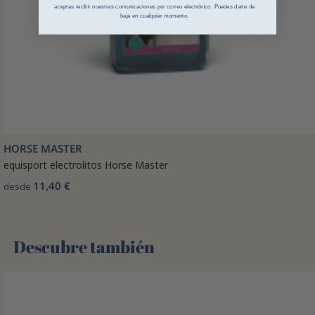
aceptas recibir nuestras comunicaciones por correo electrónico. Puedes darte de
baja en cualquier momento.
HORSE MASTER
equisport electrolitos Horse Master
11,40 €
desde
Descubre también 🌻