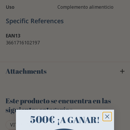
Uso
Complemento alimenticio
Specific References
EAN13
3661716102197
Attachments
Este producto se encuentra en las
siguientes categorías
500€
¡A GANAR!
VITAMINAS
PARA EL CONCURSO