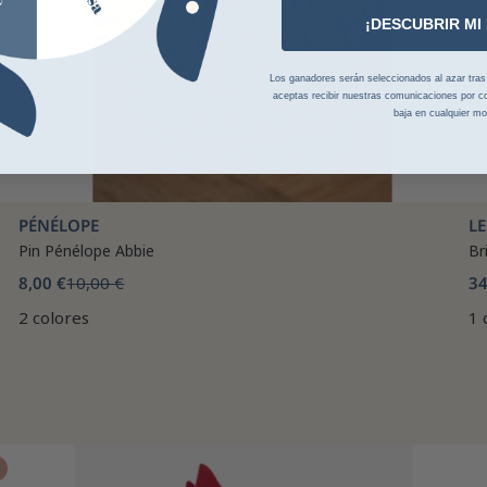
¡DESCUBRIR MI
Los ganadores serán seleccionados al azar tras la
aceptas recibir nuestras comunicaciones por co
baja en cualquier m
PÉNÉLOPE
L
Pin Pénélope Abbie
Br
8,00 €
10,00 €
34
2 colores
1 