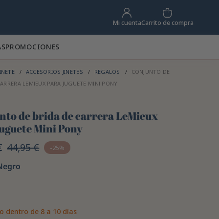
Carrito de compra
Mi cuenta
AS
PROMOCIONES
INETE
ACCESORIOS JINETES
REGALOS
CONJUNTO DE
CARRERA LEMIEUX PARA JUGUETE MINI PONY
nto de brida de carrera LeMieux
juguete Mini Pony
€
44,95 €
-25%
Negro
o dentro de 8 a 10 días