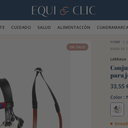
Hogar
TE 👕
CUIDADO 🪮
SALUD ✨
ALIMENTACIÓN 🥕
CUADRA
MARC
HOME
J
ON SALE!
BRIDA DE 
LeMieux
Conju
para 
33,55 
Color :
Enviad