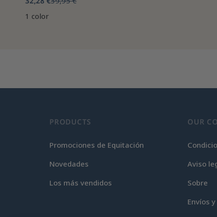
32,28 €
39,95 €
1 color
PRODUCTS
OUR C
Promociones de Equitación
Condici
Novedades
Aviso le
Los más vendidos
Sobre
Envíos y