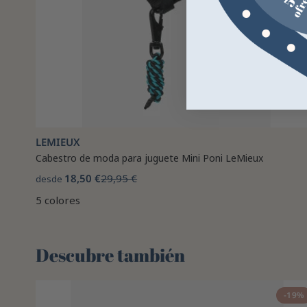
LEMIEUX
Cabestro de moda para juguete Mini Poni LeMieux
18,50 €
29,95 €
desde
5 colores
Descubre también 🌻
-19%