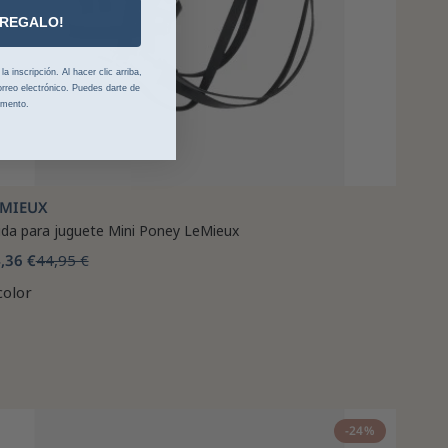
 REGALO!
 inscripción. Al hacer clic arriba,
rreo electrónico. Puedes darte de
omento.
EMIEUX
ida para juguete Mini Poney LeMieux
,36 €
44,95 €
color
-24%