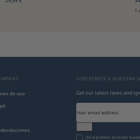
29,95 €
34
1 
OMPANY
SUSCRÍBETE A NUESTRA 
Get our latest news and spe
ones de uso
gal
 devoluciones
Subscribe
¡Sé el primero en recibir nue