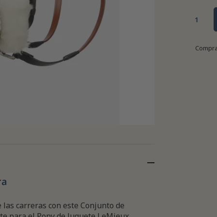
Compra
ra
 las carreras con este Conjunto de
te para el Pony de Juguete LeMieux.