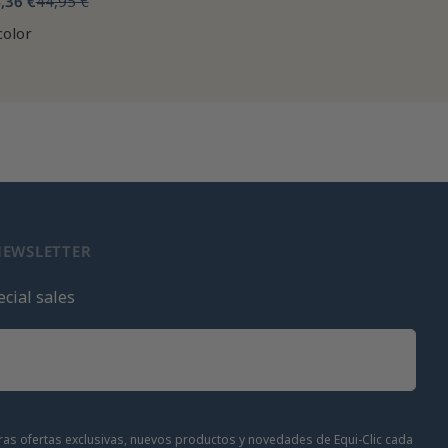
,36 €
44,95 €
color
NEWSLETTER
cial sales
stras ofertas exclusivas, nuevos productos y novedades de Equi-Clic cada