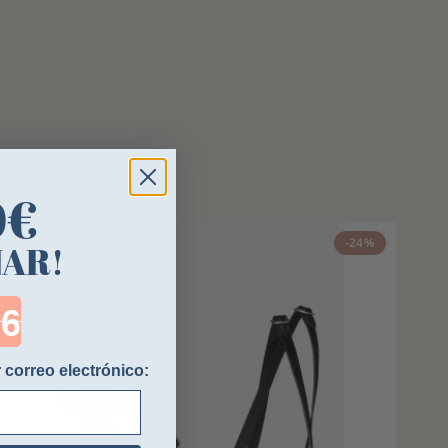
0€
-24%
NAR!
ntdown ends in:
 correo electrónico: