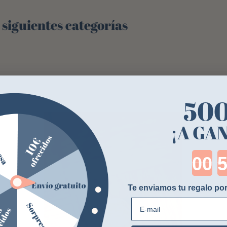
 siguientes categorías
50
-20%
¡A GA
Cou
Te enviamos tu regalo por
E-mail