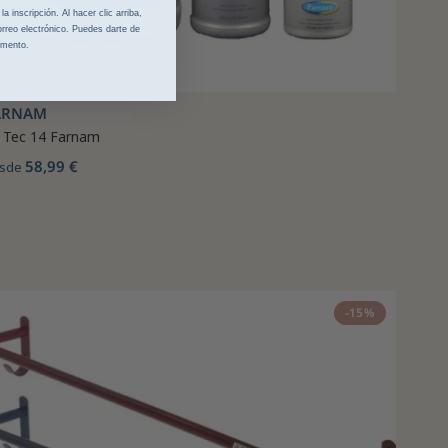
 inscripción. Al hacer clic arriba,
rreo electrónico. Puedes darte de
omento.
ARNAM
i Tec 14 Farnam
58,99 €
sde
-15%