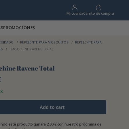
Carrito de compra
Mi cuenta
AS
PROMOCIONES
CUIDADO
REPELENTE PARA MOSQUITOS
REPELENTE PARA
OS
EMOUCHINE RAVENE TOTAL
hine Ravene Total
€
ck
Add to cart
ndo este producto ganara
2,00 €
con nuestro programa de