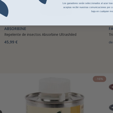
Los ganadores serán seleccionados al azar tras la
aceptas recibir nuestras comunicaciones por co
baja en cualquier m
ABSORBINE
F
Repelente de insectos Absorbine Ultrashiled
Tr
45,99 €
de
-16%