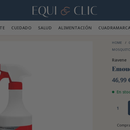
Hogar
TE 👕
CUIDADO 🪮
SALUD ✨
ALIMENTACIÓN 🥕
CUADRA
MARC
HOME
MOSQUIT
Ravene
Emouc
46,99 
En sto
Compra