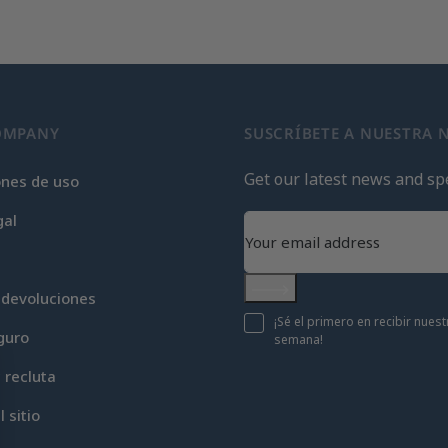
OMPANY
SUSCRÍBETE A NUESTRA 
Get our latest news and spe
ones de uso
gal
 devoluciones
Subscribe
¡Sé el primero en recibir nue
guro
semana!
c recluta
 sitio