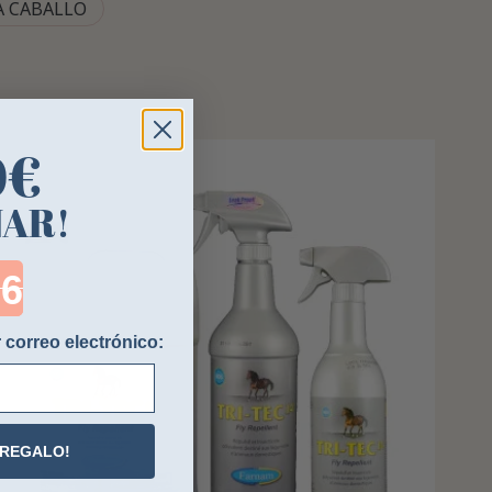
A CABALLO
0€
NAR!
ntdown ends in:
 correo electrónico:
 REGALO!