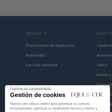
PRODUCTS
OUR C
Promociones de Equitación
Condici
Novedades
Aviso le
Los más vendidos
Sobre
Envíos y
Pago se
Continúa sin consentimiento
Gestión de cookies
Equi-Cli
Mapa del
Nuestro sitio utiliza cookies para garantizar su correcto
funcionamiento, optimizar su rendimiento técnico y ofrecer y