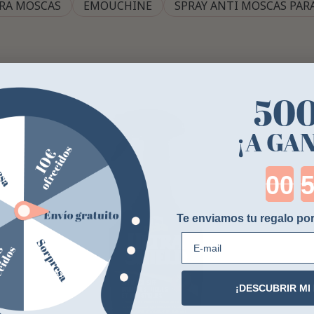
ARA MOSCAS
EMOUCHINE
SPRAY ANTI MOSCAS PAR
50
¡A GA
Cou
Te enviamos tu regalo por
E-mail
¡DESCUBRIR MI