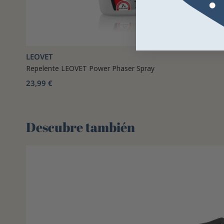
LEOVET
Repelente LEOVET Power Phaser Spray
23,99 €
Descubre también 🌻