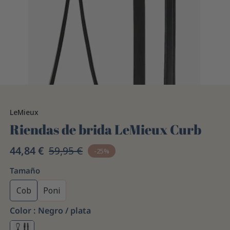
LeMieux
Riendas de brida LeMieux Curb
44,84 €
59,95 €
-25%
Tamaño
Cob
Poni
Color :
Negro / plata