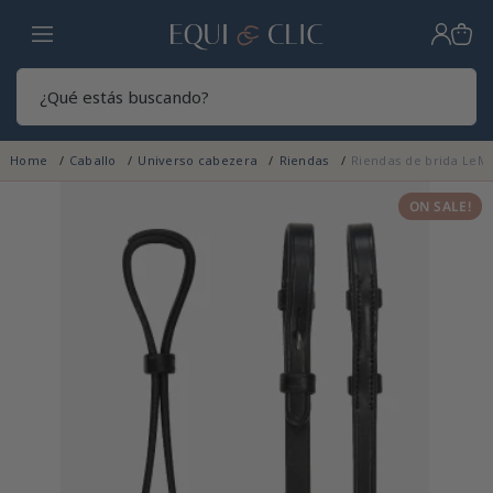
Hogar
Sear
Home
Caballo
Universo cabezera
Riendas
Riendas de brida LeM
ON SALE!