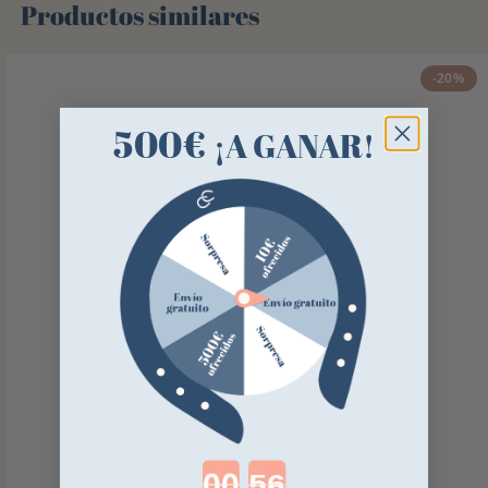
Productos similares
-20%
500€
¡A GANAR!
Countdown ends in: