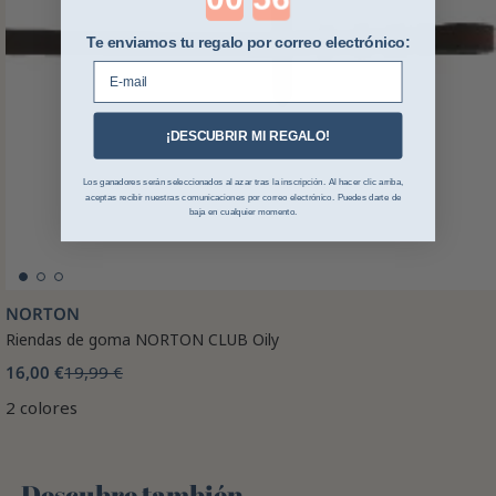
Te enviamos tu regalo por correo electrónico:
E-mail
¡DESCUBRIR MI REGALO!
Los ganadores serán seleccionados al azar tras la inscripción. Al hacer clic arriba,
aceptas recibir nuestras comunicaciones por correo electrónico. Puedes darte de
baja en cualquier momento.
NORTON
Riendas de goma NORTON CLUB Oily
16,00 €
19,99 €
2 colores
Descubre también 🌻