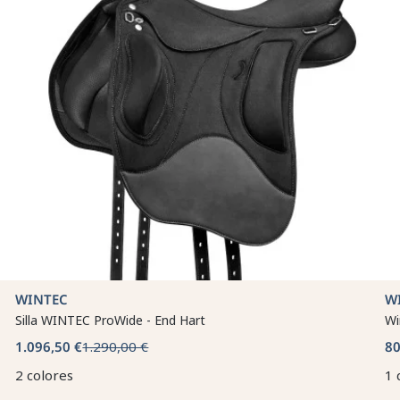
WINTEC
W
Silla WINTEC ProWide - End Hart
Wi
1.096,50 €
1.290,00 €
80
2 colores
1 