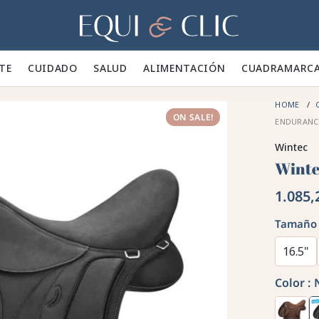
Hogar
TE 👕
CUIDADO 🪮
SALUD ✨
ALIMENTACIÓN 🥕
CUADRA
MARC
HOME
ON SALE!
ENDURANC
Wintec
Winte
1.085,
Tamaño
16.5"
Color :