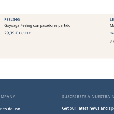
FEELING
L
Goyoaga Feeling con pasadores partido
Ma
29,39 €
37,99 €
de
3 
OMPANY
SUSCRÍBETE A NUESTRA 
Get our latest news and spe
ones de uso