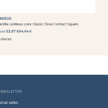
EMIEUX
ntilla LeMieux Loire Classic Close Contact Square
53,97 €
89,95 €
sde
colores
NEWSLETTER
cial sales