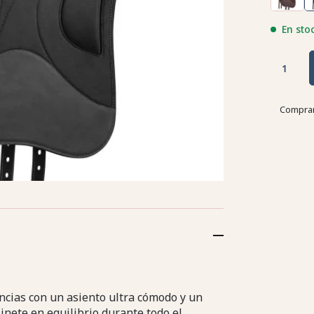
En sto
Compran
ancias con un asiento ultra cómodo y un
inete en equilibrio durante todo el