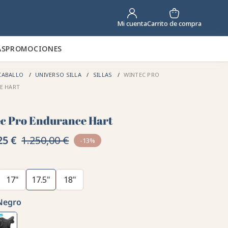
Carrito de compra
Mi cuenta
AS
PROMOCIONES
CABALLO
UNIVERSO SILLA
SILLAS
WINTEC PRO
E HART
c Pro Endurance Hart
25 €
1.250,00 €
-13%
17"
17.5"
18"
Negro