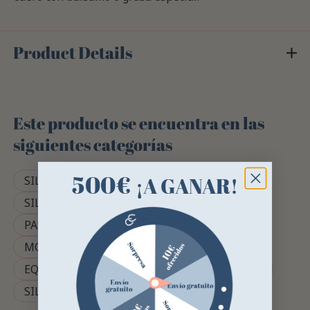
Product Details
Este producto se encuentra en las
siguientes categorías
500€
¡A GANAR!
SILLAS
SILLA PARA PASEO
SILLA EN CUERO
EQUIPAMIENTO PONÍ
PASEO Y SENDERISMO
MONTURA MONOFALDÓN
EQUITACION NIÑOS
SILLA USO GENERAL
SILLA NORTON
SILLA PONÍ