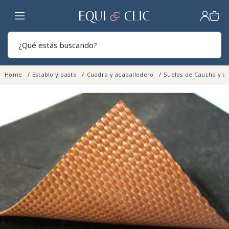
Hogar
Sear
Home
Establo y pasto
Cuadra y acaballedero
Suelos de Caucho y c