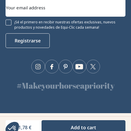
¡Sé el primero en recibir nuestras ofertas exclusivas, nuevos
productos y novedades de Equi-Clic cada semana!
Registrarse
Instagram
Facebook
Pinterest
YouTube
Twitter
#Makeyourhorseapriority
🫶
Equiclic © 2026
21,78 €
Add to cart
Gestión de cookies