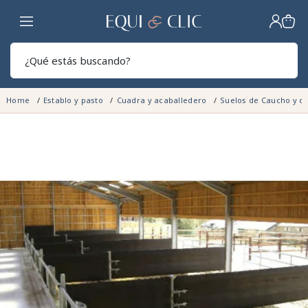
Hogar
Sear
Home
Establo y pasto
Cuadra y acaballedero
Suelos de Caucho y c