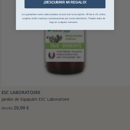
¡DESCUBRIR MI REGALO!
Los ganadores serán seleccionados al azar tras la inscripción. Al hacer clic arriba,
aceptas recibir nuestras comunicaciones por correo electrónico. Puedes darte de
baja en cualquier momento.
ESC LABORATOIRE
Jarabe de Equipulm ESC Laboratoire
20,90 €
desde