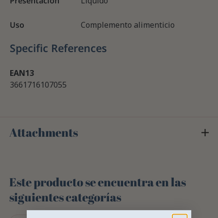
Presentación
Líquido
Uso
Complemento alimenticio
Specific References
EAN13
3661716107055
Attachments
Este producto se encuentra en las
siguientes categorías