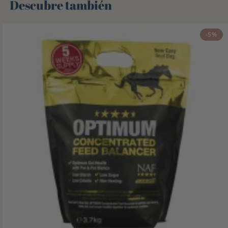
Descubre también 🌻
-5%