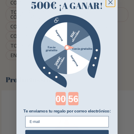
500€
¡A GANAR!
COMPLEMENTO NUTRICIONAL
TOS Y PATOLOGÍAS RESPIRATORIAS
COMPLEMENTOS
CONFORT RESPIRATORIO COMPLEMENTO
CONFORT RESPIRATORIO
TOS Y PATOLOGÍAS RESPIRATORIAS
ENFISEMA DE CABALLO
Productos similares
Countdown ends in:
Te enviamos tu regalo por correo electrónico:
E-mail