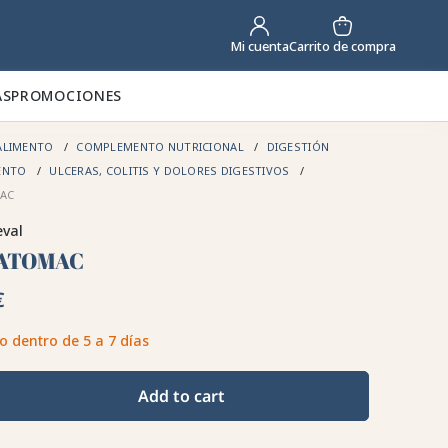
Carrito de compra
Mi cuenta
AS
PROMOCIONES
ALIMENTO
COMPLEMENTO NUTRICIONAL
DIGESTIÓN
ENTO
ULCERAS, COLITIS Y DOLORES DIGESTIVOS
AC
eval
ATOMAC
€
o dentro de 5 a 7 días
Add to cart