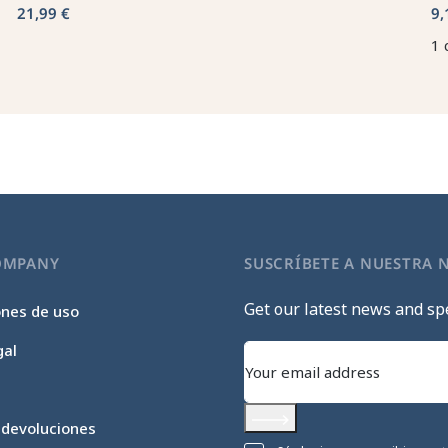
21,99 €
9,
1 
OMPANY
SUSCRÍBETE A NUESTRA 
Get our latest news and spe
ones de uso
gal
 devoluciones
Subscribe