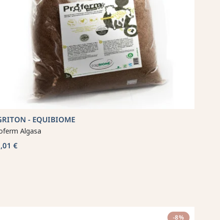
GRITON - EQUIBIOME
oferm Algasa
,01 €
-8%