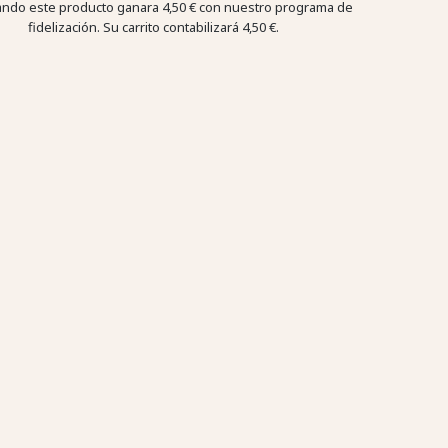
ndo este producto ganara
4,50 €
con nuestro programa de
fidelización. Su carrito contabilizará
4,50 €
.