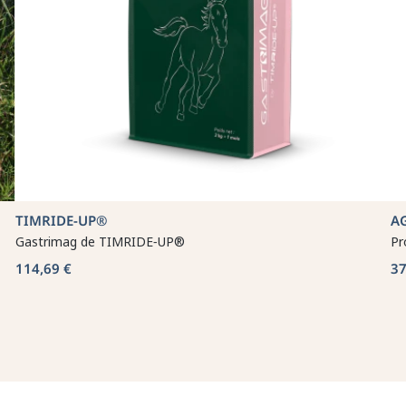
TIMRIDE‑UP®
A
Gastrimag de TIMRIDE‑UP®
Pr
114,69 €
37