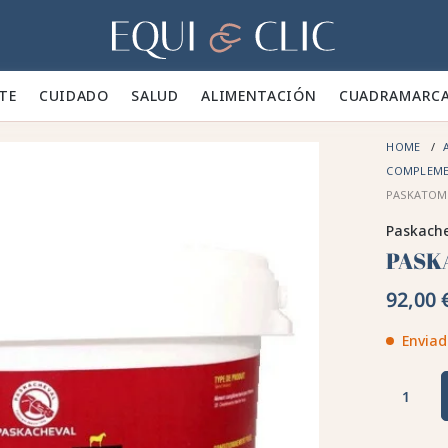
Hogar
TE 👕
CUIDADO 🪮
SALUD ✨
ALIMENTACIÓN 🥕
CUADRA
MARC
HOME
COMPLEM
PASKATOM
Paskach
PASK
92,00 
Enviad