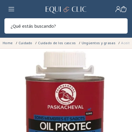
Hogar
Sear
Home
Cuidado
Cuidado de los cascos
Ungüentos y grasas
Aceite