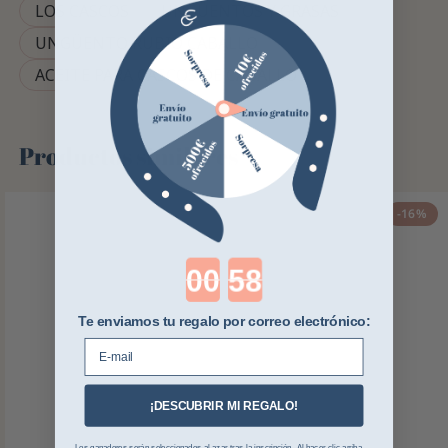
LOS CASCOS
UNGÜENTOS Y GRASAS
UNGÜENTO RUBIO CABALLO
ACEITE PARA CASCOS DE CABALLO
Productos similares
-16%
Countdown ends in:
Te enviamos tu regalo por correo electrónico:
E-mail
¡DESCUBRIR MI REGALO!
Los ganadores serán seleccionados al azar tras la inscripción. Al hacer clic arriba,