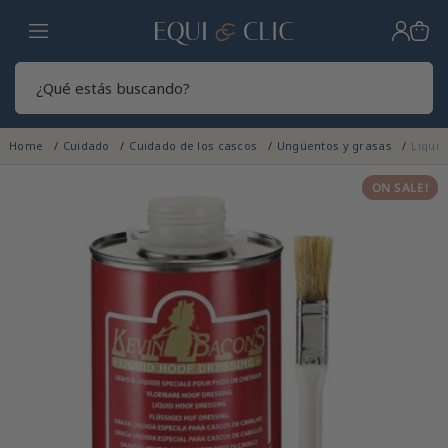
Hogar
Sear
Home
Cuidado
Cuidado de los cascos
Ungüentos y grasas
Liquid
ON SALE!