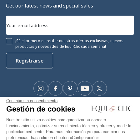
Get our latest news and special sales
¡Sé el primero en recibir nuestras ofertas exclusivas, nuevos
productos y novedades de Equi-Clic cada semana!
Registrarse
Instagram
Facebook
Pinterest
YouTube
Twitter
Continúa sin consentimiento
#Makeyourhorseapriority
Gestión de cookies
🫶
Nuestro sitio utiliza cookies para garantizar su correcto
funcionamiento, optimizar su rendimiento técnico y ofrecer y medir la
publicidad pertinente. Para más información y/o para cambiar sus
preferencias, haga clic en el botón «Configuración».